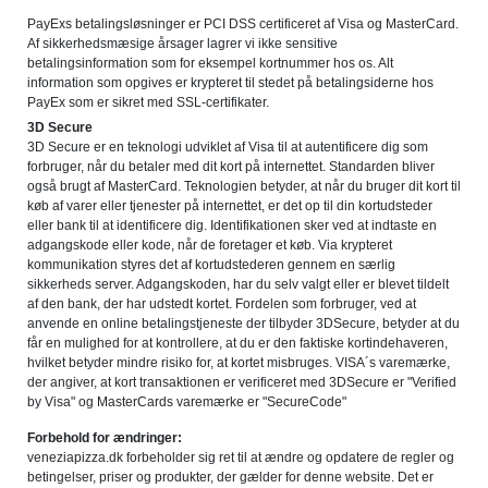
PayExs betalingsløsninger er PCI DSS certificeret af Visa og MasterCard.
Af sikkerhedsmæsige årsager lagrer vi ikke sensitive
betalingsinformation som for eksempel kortnummer hos os. Alt
information som opgives er krypteret til stedet på betalingsiderne hos
PayEx som er sikret med SSL-certifikater.
3D Secure
3D Secure er en teknologi udviklet af Visa til at autentificere dig som
forbruger, når du betaler med dit kort på internettet. Standarden bliver
også brugt af MasterCard. Teknologien betyder, at når du bruger dit kort til
køb af varer eller tjenester på internettet, er det op til din kortudsteder
eller bank til at identificere dig. Identifikationen sker ved at indtaste en
adgangskode eller kode, når de foretager et køb. Via krypteret
kommunikation styres det af kortudstederen gennem en særlig
sikkerheds server. Adgangskoden, har du selv valgt eller er blevet tildelt
af den bank, der har udstedt kortet. Fordelen som forbruger, ved at
anvende en online betalingstjeneste der tilbyder 3DSecure, betyder at du
får en mulighed for at kontrollere, at du er den faktiske kortindehaveren,
hvilket betyder mindre risiko for, at kortet misbruges. VISA´s varemærke,
der angiver, at kort transaktionen er verificeret med 3DSecure er "Verified
by Visa" og MasterCards varemærke er "SecureCode"
Forbehold for ændringer:
veneziapizza.dk forbeholder sig ret til at ændre og opdatere de regler og
betingelser, priser og produkter, der gælder for denne website. Det er