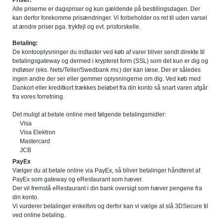
Priser:
Alle priserne er dagspriser og kun gældende på bestillingsdagen. Der
kan derfor forekomme prisændringer. Vi forbeholder os ret til uden varsel
at ændre priser pga. trykfejl og evt. prisforskelle.
Betaling:
De kontooplysninger du indtaster ved køb af varer bliver sendt direkte til
betalingsgateway og dermed i krypteret form (SSL) som det kun er dig og
indløser (eks. Nets/Teller/Swedbank mv.) der kan læse. Der er således
ingen andre der ser eller gemmer oplysningerne om dig. Ved køb med
Dankort eller kreditkort trækkes beløbet fra din konto så snart varen afgår
fra vores forretning.
Det muligt at betale online med følgende betalingsmidler:
Visa
Visa Elektron
Mastercard
JCB
PayEx
Vælger du at betale online via PayEx, så bliver betalinger håndteret af
PayEx som gateway og eRestaurant som hæver.
Der vil fremstå eRestaurant i din bank oversigt som hæver pengene fra
din konto.
Vi vurderer betalinger enkeltvis og derfor kan vi vælge at slå 3DSecure til
ved online betaling.