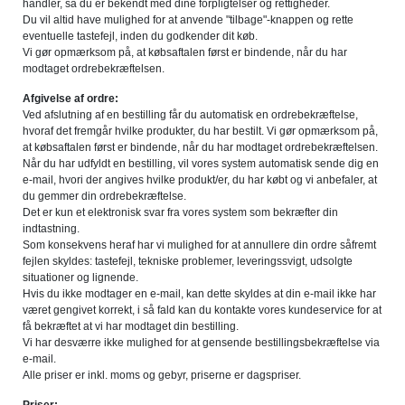
handler, så du er bekendt med dine forpligtelser og rettigheder.
Du vil altid have mulighed for at anvende "tilbage"-knappen og rette
eventuelle tastefejl, inden du godkender dit køb.
Vi gør opmærksom på, at købsaftalen først er bindende, når du har
modtaget ordrebekræftelsen.
Afgivelse af ordre:
Ved afslutning af en bestilling får du automatisk en ordrebekræftelse,
hvoraf det fremgår hvilke produkter, du har bestilt. Vi gør opmærksom på,
at købsaftalen først er bindende, når du har modtaget ordrebekræftelsen.
Når du har udfyldt en bestilling, vil vores system automatisk sende dig en
e-mail, hvori der angives hvilke produkt/er, du har købt og vi anbefaler, at
du gemmer din ordrebekræftelse.
Det er kun et elektronisk svar fra vores system som bekræfter din
indtastning.
Som konsekvens heraf har vi mulighed for at annullere din ordre såfremt
fejlen skyldes: tastefejl, tekniske problemer, leveringssvigt, udsolgte
situationer og lignende.
Hvis du ikke modtager en e-mail, kan dette skyldes at din e-mail ikke har
været gengivet korrekt, i så fald kan du kontakte vores kundeservice for at
få bekræftet at vi har modtaget din bestilling.
Vi har desværre ikke mulighed for at gensende bestillingsbekræftelse via
e-mail.
Alle priser er inkl. moms og gebyr, priserne er dagspriser.