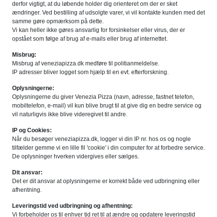
derfor vigtigt, at du løbende holder dig orienteret om der er sket
ændringer. Ved bestilling af udsolgte varer, vi vil kontakte kunden med det
samme gøre opmærksom på dette.
Vi kan heller ikke gøres ansvarlig for forsinkelser eller virus, der er
opstået som følge af brug af e-mails eller brug af internettet.
Misbrug:
Misbrug af veneziapizza.dk medføre til politianmeldelse.
IP adresser bliver logget som hjælp til en evt. efterforskning.
Oplysningerne:
Oplysningerne du giver Venezia Pizza (navn, adresse, fastnet telefon,
mobiltelefon, e-mail) vil kun blive brugt til at give dig en bedre service og
vil naturligvis ikke blive videregivet til andre.
IP og Cookies:
Når du besøger veneziapizza.dk, logger vi din IP nr. hos os og nogle
tilfælder gemme vi en lille fil 'cookie' i din computer for at forbedre service.
De oplysninger hverken vidergives eller sælges.
Dit ansvar:
Det er dit ansvar at oplysningerne er korrekt både ved udbringning eller
afhentning.
Leveringstid ved udbringning og afhentning:
Vi forbeholder os til enhver tid ret til at ændre og opdatere leveringstid