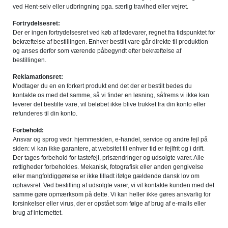
ved Hent-selv eller udbringning pga. særlig travlhed eller vejret.
Fortrydelsesret:
Der er ingen fortrydelsesret ved køb af fødevarer, regnet fra tidspunktet for
bekræftelse af bestillingen. Enhver bestilt vare går direkte til produktion
og anses derfor som værende påbegyndt efter bekræftelse af
bestillingen.
Reklamationsret:
Modtager du en en forkert produkt end det der er bestilt bedes du
kontakte os med det samme, så vi finder en løsning, såfrems vi ikke kan
leverer det bestilte vare, vil beløbet ikke blive trukket fra din konto eller
refunderes til din konto.
Forbehold:
Ansvar og sprog vedr. hjemmesiden, e-handel, service og andre fejl på
siden: vi kan ikke garantere, at websitet til enhver tid er fejlfrit og i drift.
Der tages forbehold for tastefejl, prisændringer og udsolgte varer. Alle
rettigheder forbeholdes. Mekanisk, fotografisk eller anden gengivelse
eller mangfoldiggørelse er ikke tilladt ifølge gældende dansk lov om
ophavsret. Ved bestilling af udsolgte varer, vi vil kontakte kunden med det
samme gøre opmærksom på dette. Vi kan heller ikke gøres ansvarlig for
forsinkelser eller virus, der er opstået som følge af brug af e-mails eller
brug af internettet.